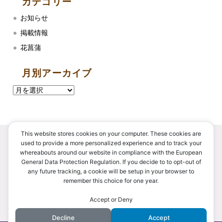
カテゴリー
お知らせ
掲載情報
花菖蒲
月別アーカイブ
This website stores cookies on your computer. These cookies are
used to provide a more personalized experience and to track your
whereabouts around our website in compliance with the European
〒034-0106
General Data Protection Regulation. If you decide to to opt-out of
青森県十和田市大字深持字鳥ヶ森2-10
any future tracking, a cookie will be setup in your browser to
remember this choice for one year.
TEL.
0176-27-2516
FAX.
0176-27-2544
Accept or Deny
E-mail.
risoukyo.tedukurimura@gmail.com
Decline
Accept