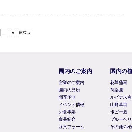
...
»
最後 »
園内のご案内
園内の
営業のご案内
花菖蒲園
園内の見所
芍薬園
開花予測
ルピナス園
イベント情報
山野草園
お食事処
ポピー園
商品紹介
ブルーベリ
注文フォーム
その他の植