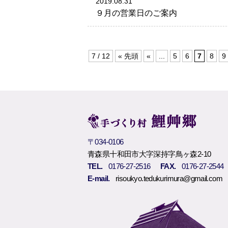
2019.08.31
９月の営業日のご案内
7 / 12
« 先頭
«
...
5
6
7
8
9
〒034-0106
青森県十和田市大字深持字鳥ヶ森2-10
TEL.
0176-27-2516
FAX.
0176-27-2544
E-mail.
risoukyo.tedukurimura@gmail.com