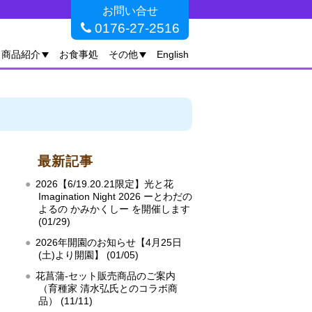
お問い合せ
0176-27-2516
商品紹介
お食事処
その他
English
最新記事
2026【6/19.20.21限定】光と花
Imagination Night 2026 ーとわだの
よるの かみかくしー を開催します
(01/29)
2026年開園のお知らせ【4月25日
(土)より開園】 (01/05)
花菖蒲‐セット販売商品のご案内
（育種家 清水弘氏とのコラボ商
品） (11/11)