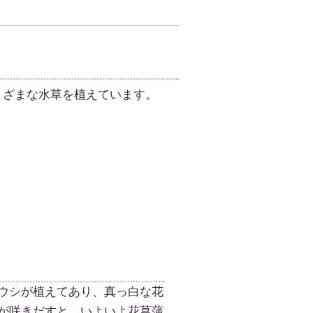
まざまな水草を植えています。
ウシが植えてあり、真っ白な花
が咲きだすと、いよいよ花菖蒲