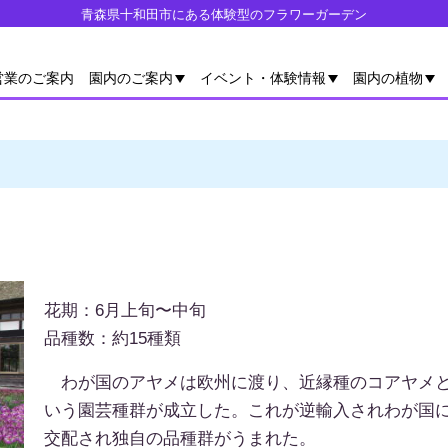
青森県十和田市にある体験型のフラワーガーデン
営業のご案内
園内のご案内
イベント・体験情報
園内の植物
花期：
6月上旬〜中旬
品種数：
約15種類
わが国のアヤメは欧州に渡り、近縁種のコアヤメと
いう園芸種群が成立した。これが逆輸入されわが国
交配され独自の品種群がうまれた。