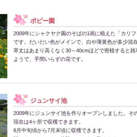
ポピー園
2009年にシャクヤク園のそばの1画に植えた「カリ
です。だいだい色がメインで、白や薄黄色が多少混
草丈はあまり高くなく30～40cmほどで密植すると
ようで、手間いらずの花です。
ジュンサイ池
2009年にジュンサイ池を作りオープンしました。そ
現在は4ヶ所で収穫できます。
6月中旬頃から7月末頃に収穫できます。