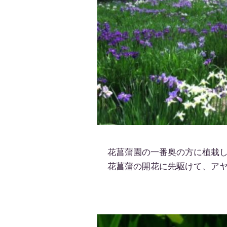
花菖蒲園の一番奥の方に植栽し
花菖蒲の開花に先駆けて、アヤ