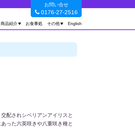
お問い合せ
0176-27-2516
商品紹介
お食事処
その他
English
交配されシベリアンアイリスと
にあった六英咲きや八重咲き種と