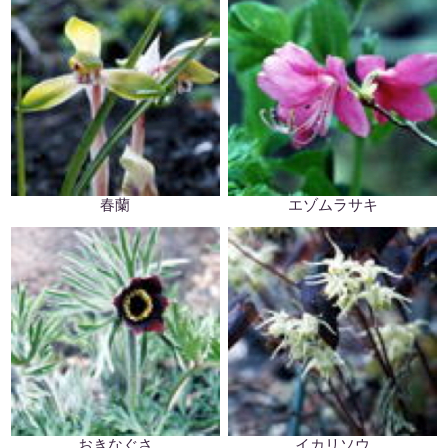
春蘭
エゾムラサキ
おきなぐさ
イカリソウ