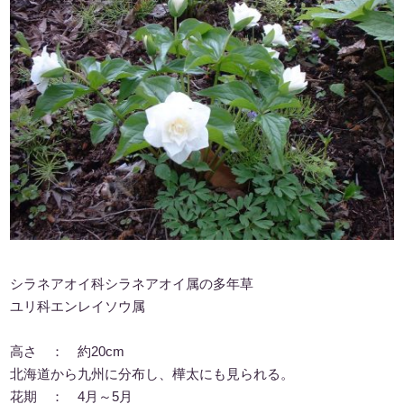
シラネアオイ科シラネアオイ属の多年草
ユリ科エンレイソウ属
高さ ： 約20cm
北海道から九州に分布し、樺太にも見られる。
花期 ： 4月～5月