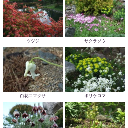
ツツジ
サクラソウ
白花コマクサ
ポリケロマ