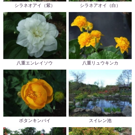
シラネオアイ（紫）
シラネアオイ（白）
八重エンレイソウ
八重リュウキンカ
ボタンキンバイ
スイレン池