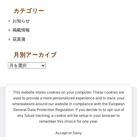
カテゴリー
お知らせ
掲載情報
花菖蒲
月別アーカイブ
This website stores cookies on your computer. These cookies are
used to provide a more personalized experience and to track your
whereabouts around our website in compliance with the European
〒034-0106
General Data Protection Regulation. If you decide to to opt-out of
any future tracking, a cookie will be setup in your browser to
青森県十和田市大字深持字鳥ヶ森2-10
remember this choice for one year.
TEL.
0176-27-2516
FAX.
0176-27-2544
Accept or Deny
E-mail.
risoukyo.tedukurimura@gmail.com