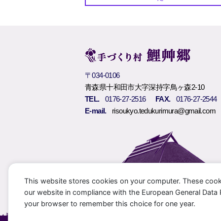
〒034-0106
青森県十和田市大字深持字鳥ヶ森2-10
TEL.
0176-27-2516
FAX.
0176-27-2544
E-mail.
risoukyo.tedukurimura@gmail.com
This website stores cookies on your computer. These cook
our website in compliance with the European General Data Pro
your browser to remember this choice for one year.