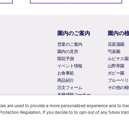
園内のご案内
園内の
営業のご案内
花菖蒲園
園内の見所
芍薬園
開花予測
ルピナス園
イベント情報
山野草園
お食事処
ポピー園
商品紹介
ブルーベリ
注文フォーム
その他の植
各種体験コーナー
ies are used to provide a more personalized experience and to tr
tection Regulation. If you decide to to opt-out of any future track