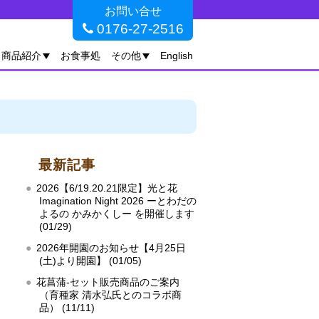
お問い合せ
0176-27-2516
商品紹介
お食事処
その他
English
最新記事
2026【6/19.20.21限定】光と花
Imagination Night 2026 ーとわだの
よるの かみかくしー を開催します
(01/29)
2026年開園のお知らせ【4月25日
(土)より開園】 (01/05)
花菖蒲‐セット販売商品のご案内
（育種家 清水弘氏とのコラボ商
品） (11/11)